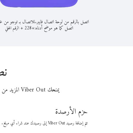
اتصل بالرقم من لوحة اتصال فايبر.
للاتصال بـ توجو من غر
اتصل كما هو موضح أدناه:
+
+
228
الرقم المحلي
نص
يمنحك Viber Out المزيد من وقت المكالمة مقابل تكلفة أقل من المال. اختر من أحد خيارات الاتصال المرنة ذات السعر المنخفض:
حزم الأرصدة
تتم إضافة رصيد Viber Out إلى رصيدك عند شراء أي مبلغ. باستخدام رصيدك، يمكنك إجراء مكالمات إلى أي رقم في العالم بأسعار فايبر المنخفضة.