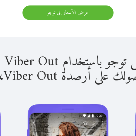
عرض الأسعار إلى توجو
استخدام Viber Out سهل للغاية.
لى أرصدة Viber Out، يمكنك: