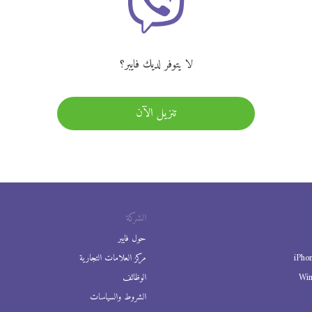
لا يتوفر لديك فايبر؟
تنزيل الآن
الشركة
حول فايبر
iPho
مركز العلامات التجارية
Wi
الوظائف
الشروط والسياسات