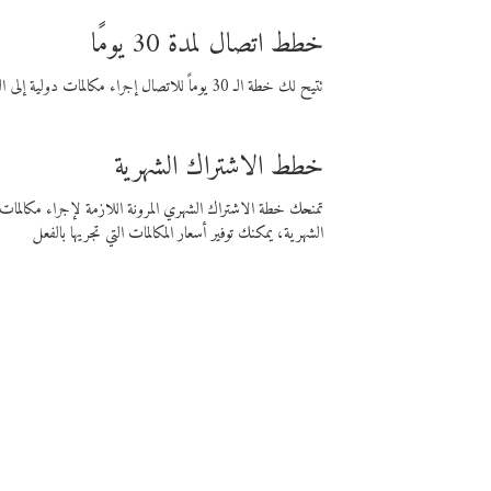
خطط اتصال لمدة 30 يومًا
تتيح لك خطة الـ 30 يوماً للاتصال إجراء مكالمات دولية إلى الوجهة التي تختارها لمدة 30 يوماً بأسعار فايبر المنخفضة.
خطط الاشتراك الشهرية
تمنحك خطة الاشتراك الشهري المرونة اللازمة لإجراء مكالم
الشهرية، يمكنك توفير أسعار المكالمات التي تجريها بالفعل