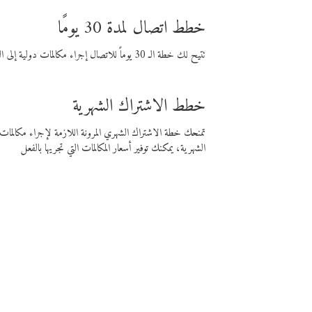
خطط اتصال لمدة 30 يومًا
تتيح لك خطة الـ 30 يوماً للاتصال إجراء مكالمات دولية إلى الوجهة التي تختارها لمدة 30 يوماً بأسعار فايبر المنخفضة.
خطط الاشتراك الشهرية
تمنحك خطة الاشتراك الشهري المرونة اللازمة لإجراء مكالم
الشهرية، يمكنك توفير أسعار المكالمات التي تجريها بالفعل