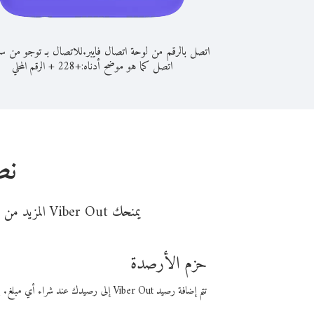
اتصل بالرقم من لوحة اتصال فايبر.
للاتصال بـ توجو من سلو
اتصل كما هو موضح أدناه:
+
+
228
الرقم المحلي
نص
يمنحك Viber Out المزيد من وقت المكالمة مقابل تكلفة أقل من المال. اختر من أحد خيارات الاتصال المرنة ذات السعر المنخفض:
حزم الأرصدة
تتم إضافة رصيد Viber Out إلى رصيدك عند شراء أي مبلغ. باستخدام رصيدك، يمكنك إجراء مكالمات إلى أي رقم في العالم بأسعار فايبر المنخفضة.