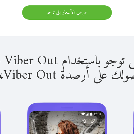
عرض الأسعار إلى توجو
استخدام Viber Out سهل للغاية.
لى أرصدة Viber Out، يمكنك: