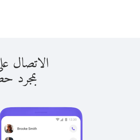
الاتصال على توجو ب
بمجرد حصولك ع