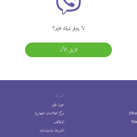
لا يتوفر لديك فايبر؟
تنزيل الآن
الشركة
حول فايبر
iPho
مركز العلامات التجارية
Wi
الوظائف
الشروط والسياسات