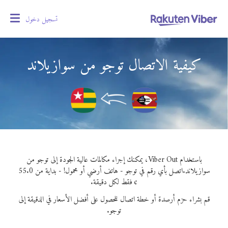
تسجيل دخول
oggle
gation
كيفية الاتصال توجو من سوازيلاند
باستخدام Viber Out، يمكنك إجراء مكالمات عالية الجودة إلى توجو من
سوازيلاند.
اتصل بأي رقم في توجو - هاتف أرضي أو محمول! - بداية من 55.0
¢ فقط لكل دقيقة.
قم بشراء حزم أرصدة أو خطة اتصال للحصول على أفضل الأسعار في الدقيقة إلى
توجو.