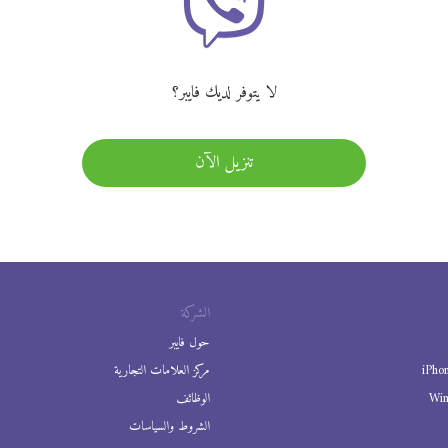
لا يتوفر لديك فايبر؟
تنزيل الآن
الشركة
حول فايبر
iPho
مركز العلامات التجارية
Wi
الوظائف
الشروط والسياسات