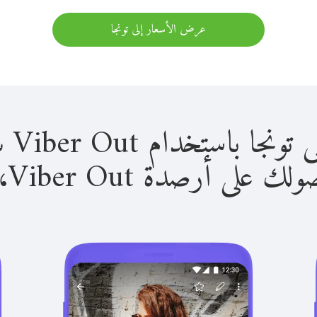
عرض الأسعار إلى تونجا
استخدام Viber Out سهل للغاية.
لى أرصدة Viber Out، يمكنك: