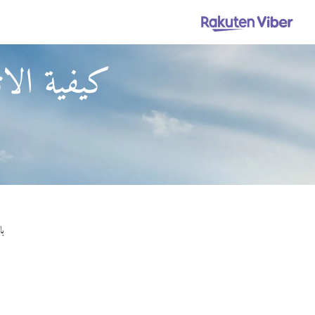
كيفية الا
باستخدام ut