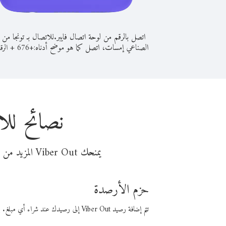
اتصل بالرقم من لوحة اتصال فايبر.
للاتصال بـ تونجا من ا
الصناعي إمسات، اتصل كما هو موضح أدناه:
+
+
676
الرق
نصائح للا
يمنحك Viber Out المزيد من وقت المكالمة مقابل تكلفة أقل من المال. اختر من أحد خيارات الاتصال المرنة ذات السعر المنخفض:
حزم الأرصدة
تتم إضافة رصيد Viber Out إلى رصيدك عند شراء أي مبلغ. باستخدام رصيدك، يمكنك إجراء مكالمات إلى أي رقم في العالم بأسعار فايبر المنخفضة.