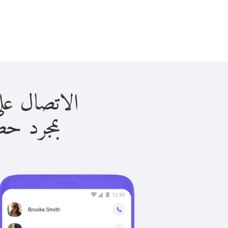
الاتصال على تونجا ب
بمجرد حصولك ع