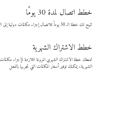
خطط اتصال لمدة 30 يومًا
تتيح لك خطة الـ 30 يوماً للاتصال إجراء مكالمات دولية إلى الوجهة التي تختارها لمدة 30 يوماً بأسعار فايبر المنخفضة.
خطط الاشتراك الشهرية
تمنحك خطة الاشتراك الشهري المرونة اللازمة لإجراء مكالم
الشهرية، يمكنك توفير أسعار المكالمات التي تجريها بالفعل