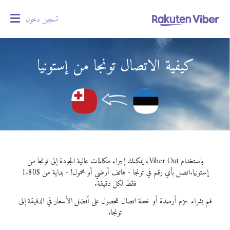
تسجيل دخول
oggle
gation
كيفية الاتصال تونجا من إستونيا
باستخدام Viber Out، يمكنك إجراء مكالمات عالية الجودة إلى تونجا من
إستونيا.
اتصل بأي رقم في تونجا - هاتف أرضي أو محمول! - بداية من $1.80
فقط لكل دقيقة.
قم بشراء حزم أرصدة أو خطة اتصال للحصول على أفضل الأسعار في الدقيقة إلى
تونجا.