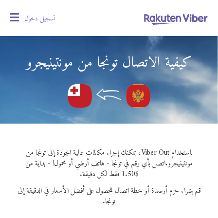
تسجيل دخول
oggle
gation
كيفية الاتصال تونجا من مونتينيجرو
باستخدام Viber Out، يمكنك إجراء مكالمات عالية الجودة إلى تونجا من
مونتينيجرو.
اتصل بأي رقم في تونجا - هاتف أرضي أو محمول! - بداية من
$1.50 فقط لكل دقيقة.
قم بشراء حزم أرصدة أو خطة اتصال للحصول على أفضل الأسعار في الدقيقة إلى
تونجا.