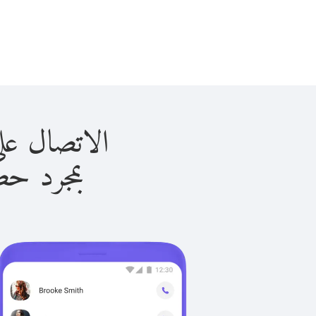
الاتصال على تونجا ب
بمجرد حصولك ع