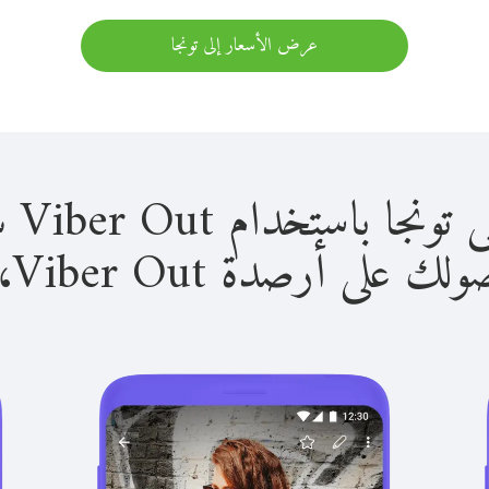
عرض الأسعار إلى تونجا
استخدام Viber Out سهل للغاية.
لى أرصدة Viber Out، يمكنك: