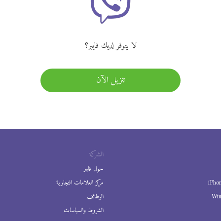
لا يتوفر لديك فايبر؟
تنزيل الآن
الشركة
حول فايبر
iPho
مركز العلامات التجارية
Wi
الوظائف
الشروط والسياسات