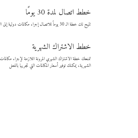
خطط اتصال لمدة 30 يومًا
تتيح لك خطة الـ 30 يوماً للاتصال إجراء مكالمات دولية إلى الوجهة التي تختارها لمدة 30 يوماً بأسعار فايبر المنخفضة.
خطط الاشتراك الشهرية
تمنحك خطة الاشتراك الشهري المرونة اللازمة لإجراء مكالم
الشهرية، يمكنك توفير أسعار المكالمات التي تجريها بالفعل