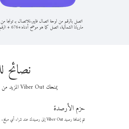
اتصل بالرقم من لوحة اتصال فايبر.
للاتصال بـ تونجا من
ماريانا الشمالية، اتصل كما هو موضح أدناه:
+
+
676
الرقم 
نصائح لل
يمنحك Viber Out المزيد من وقت المكالمة مقابل تكلفة أقل من المال. اختر من أحد خيارات الاتصال المرنة ذات السعر المنخفض:
حزم الأرصدة
تتم إضافة رصيد Viber Out إلى رصيدك عند شراء أي مبلغ. باستخدام رصيدك، يمكنك إجراء مكالمات إلى أي رقم في العالم بأسعار فايبر المنخفضة.