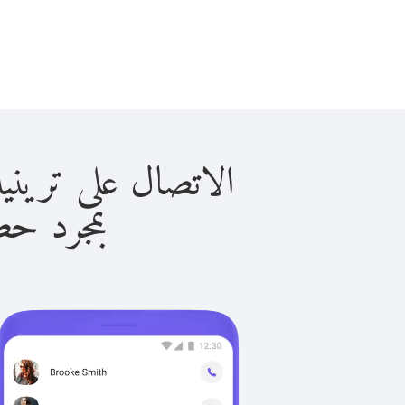
الاتصال على ترينيداد آند تو
بمجرد حصولك ع