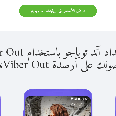
عرض الأسعار إلى ترينيداد آند توباجو
باجو باستخدام Viber Out سهل للغاية.
لى أرصدة Viber Out، يمكنك: