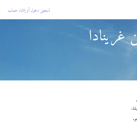
تسجيل دخول
أو
إنشاء حساب
ن غرينادا
و.