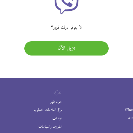
لا يتوفر لديك فايبر؟
تنزيل الآن
الشركة
حول فايبر
iPho
مركز العلامات التجارية
Wi
الوظائف
الشروط والسياسات