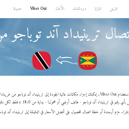
تنزيل
المزايا
دردشات
الأمان
Viber Out
مدونة
صال ترينيداد آند توباجو م
Viber Out، يمكنك إجراء مكالمات عالية الجودة إلى ترينيداد آند توباجو من غرينادا.
بأي رقم في ترينيداد آند توباجو - هاتف أرضي أو محمول! - بداية من 18.0 ¢ فقط لكل دقيقة.
بشراء حزم أرصدة أو خطة اتصال للحصول على أفضل الأسعار في الدقيقة إلى ترينيداد آند توباج