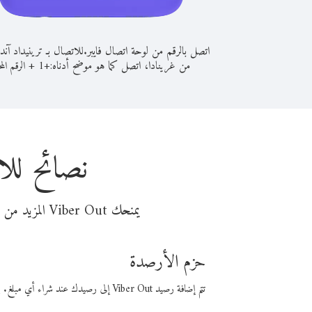
اتصل بالرقم من لوحة اتصال فايبر.
للاتصال بـ ترينيداد آند
من غرينادا، اتصل كما هو موضح أدناه:
+
+
1
الرقم المح
نصائح للا
يمنحك Viber Out المزيد من وقت المكالمة مقابل تكلفة أقل من المال. اختر من أحد خيارات الاتصال المرنة ذات السعر المنخفض:
حزم الأرصدة
تتم إضافة رصيد Viber Out إلى رصيدك عند شراء أي مبلغ. باستخدام رصيدك، يمكنك إجراء مكالمات إلى أي رقم في العالم بأسعار فايبر المنخفضة.