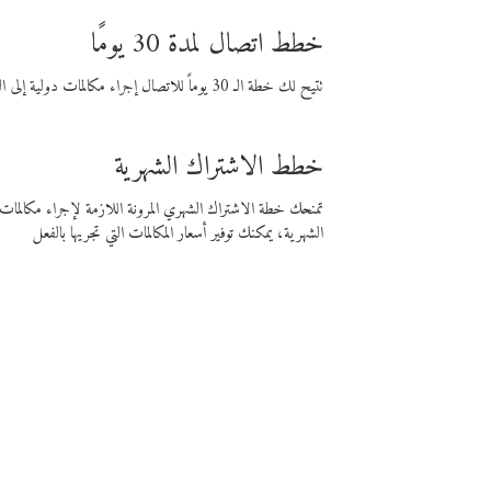
خطط اتصال لمدة 30 يومًا
تتيح لك خطة الـ 30 يوماً للاتصال إجراء مكالمات دولية إلى الوجهة التي تختارها لمدة 30 يوماً بأسعار فايبر المنخفضة.
خطط الاشتراك الشهرية
تمنحك خطة الاشتراك الشهري المرونة اللازمة لإجراء مكالم
الشهرية، يمكنك توفير أسعار المكالمات التي تجريها بالفعل