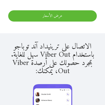
عرض الأسعار
الاتصال على ترينيداد آند توباجو
باستخدام Viber Out سهل للغاية.
بمجرد حصولك على أرصدة Viber
Out، يمكنك: