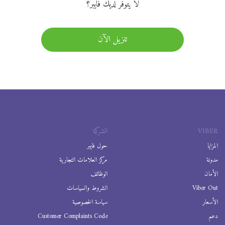
لا يتوفر لديك فايبر؟
تنزيل الآن
VIBER
الشركة
المزايا
حول فايبر
مدونة
مركز العلامات التجارية
الأمان
الوظائف
Viber Out
الشروط والسياسات
الأسعار
سياسة الخصوصية
دعم
Customer Complaints Code