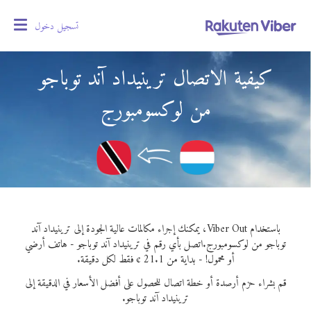
تسجيل دخول
oggle
gation
كيفية الاتصال ترينيداد آند توباجو
من لوكسومبورج
باستخدام Viber Out، يمكنك إجراء مكالمات عالية الجودة إلى ترينيداد آند
توباجو من لوكسومبورج.
اتصل بأي رقم في ترينيداد آند توباجو - هاتف أرضي
أو محمول! - بداية من 21.1 ¢ فقط لكل دقيقة.
قم بشراء حزم أرصدة أو خطة اتصال للحصول على أفضل الأسعار في الدقيقة إلى
ترينيداد آند توباجو.