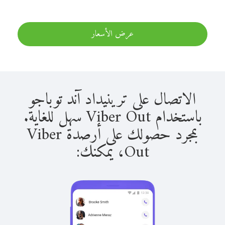
عرض الأسعار
الاتصال على ترينيداد آند توباجو
باستخدام Viber Out سهل للغاية.
بمجرد حصولك على أرصدة Viber
Out، يمكنك: