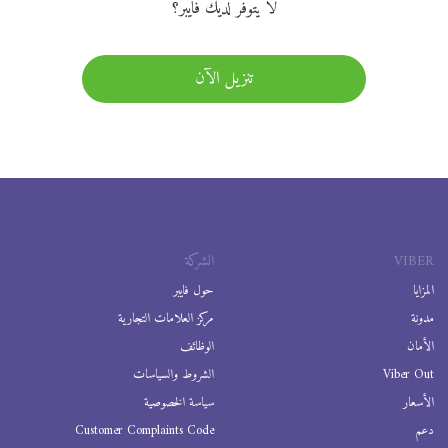
لا يتوفر لديك فايبر؟
تنزيل الآن
VIBER
الشركة
المزايا
حول فايبر
مدونة
مركز العلامات التجارية
الأمان
الوظائف
Viber Out
الشروط والسياسات
الأسعار
سياسة الخصوصية
دعم
Customer Complaints Code