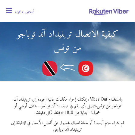
تسجيل دخول
oggle
gation
كيفية الاتصال ترينيداد آند توباجو
من تونس
باستخدام Viber Out، يمكنك إجراء مكالمات عالية الجودة إلى ترينيداد آند
توباجو من تونس.
اتصل بأي رقم في ترينيداد آند توباجو - هاتف أرضي أو
محمول! - بداية من 18.0 ¢ فقط لكل دقيقة.
قم بشراء حزم أرصدة أو خطة اتصال للحصول على أفضل الأسعار في الدقيقة إلى
ترينيداد آند توباجو.