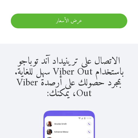
عرض الأسعار
الاتصال على ترينيداد آند توباجو
باستخدام Viber Out سهل للغاية.
بمجرد حصولك على أرصدة Viber
Out، يمكنك: