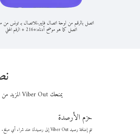
اتصل بالرقم من لوحة اتصال فايبر.
للاتصال بـ تونس من م
اتصل كما هو موضح أدناه:
+
+
216
الرقم المحلي
نص
يمنحك Viber Out المزيد من وقت المكالمة مقابل تكلفة أقل من المال. اختر من أحد خيارات الاتصال المرنة ذات السعر المنخفض:
حزم الأرصدة
تتم إضافة رصيد Viber Out إلى رصيدك عند شراء أي مبلغ. باستخدام رصيدك، يمكنك إجراء مكالمات إلى أي رقم في العالم بأسعار فايبر المنخفضة.