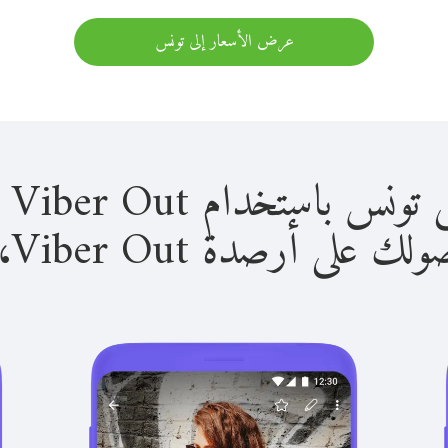
عرض الأسعار إلى تونس
ستخدام Viber Out سهل للغاية.
لى أرصدة Viber Out، يمكنك: