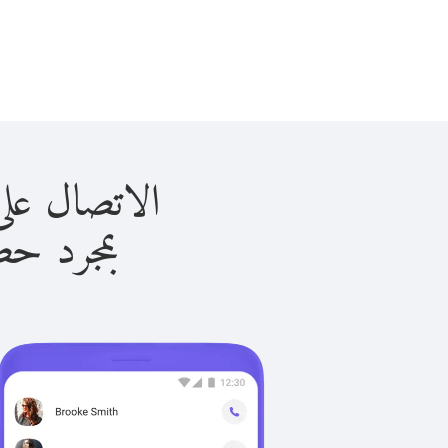
الاتصال على تونس با
بمجرد حصولك ع