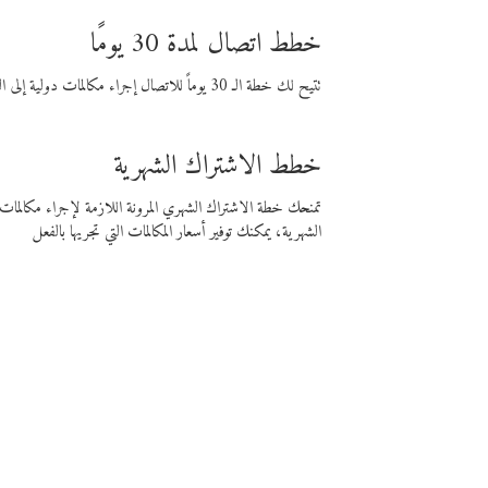
خطط اتصال لمدة 30 يومًا
تتيح لك خطة الـ 30 يوماً للاتصال إجراء مكالمات دولية إلى الوجهة التي تختارها لمدة 30 يوماً بأسعار فايبر المنخفضة.
خطط الاشتراك الشهرية
تمنحك خطة الاشتراك الشهري المرونة اللازمة لإجراء مكالم
الشهرية، يمكنك توفير أسعار المكالمات التي تجريها بالفعل