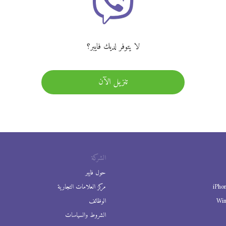
لا يتوفر لديك فايبر؟
تنزيل الآن
الشركة
حول فايبر
iPho
مركز العلامات التجارية
Wi
الوظائف
الشروط والسياسات