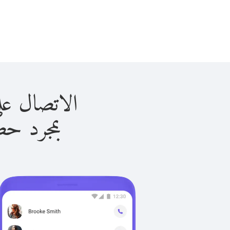
الاتصال على تركيا ب
بمجرد حصولك ع