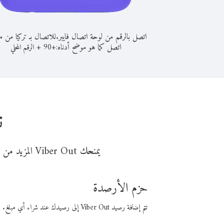
اتصل بالرقم من لوحة اتصال فايبر.
للاتصال بـ تركيا من م
اتصل كما هو موضح أدناه:
+
+
90
الرقم المحلي
ن
يمنحك Viber Out المزيد من وقت المكالمة مقابل تكلفة أقل من المال. اختر من أحد خيارات الاتصال المرنة ذات السعر المنخفض:
حزم الأرصدة
تتم إضافة رصيد Viber Out إلى رصيدك عند شراء أي مبلغ. باستخدام رصيدك، يمكنك إجراء مكالمات إلى أي رقم في العالم بأسعار فايبر المنخفضة.