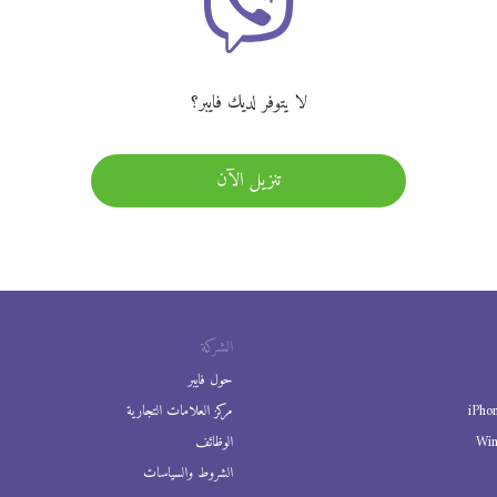
لا يتوفر لديك فايبر؟
تنزيل الآن
الشركة
حول فايبر
iPho
مركز العلامات التجارية
Wi
الوظائف
الشروط والسياسات