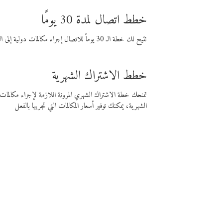
خطط اتصال لمدة 30 يومًا
تتيح لك خطة الـ 30 يوماً للاتصال إجراء مكالمات دولية إلى الوجهة التي تختارها لمدة 30 يوماً بأسعار فايبر المنخفضة.
خطط الاشتراك الشهرية
تمنحك خطة الاشتراك الشهري المرونة اللازمة لإجراء مكالم
الشهرية، يمكنك توفير أسعار المكالمات التي تجريها بالفعل