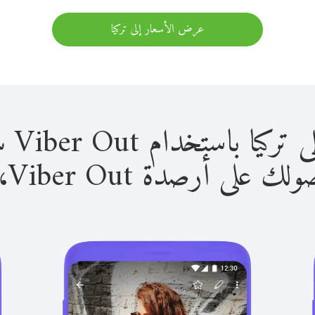
عرض الأسعار إلى تركيا
استخدام Viber Out سهل للغاية.
لى أرصدة Viber Out، يمكنك: