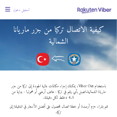
تسجيل دخول
oggle
gation
كيفية الاتصال تركيا من جزر ماريانا
الشمالية
باستخدام Viber Out، يمكنك إجراء مكالمات عالية الجودة إلى تركيا من جزر
ماريانا الشمالية.
اتصل بأي رقم في تركيا - هاتف أرضي أو محمول! - بداية من
4.5 ¢ فقط لكل دقيقة.
قم بشراء حزم أرصدة أو خطة اتصال للحصول على أفضل الأسعار في الدقيقة إلى
تركيا.