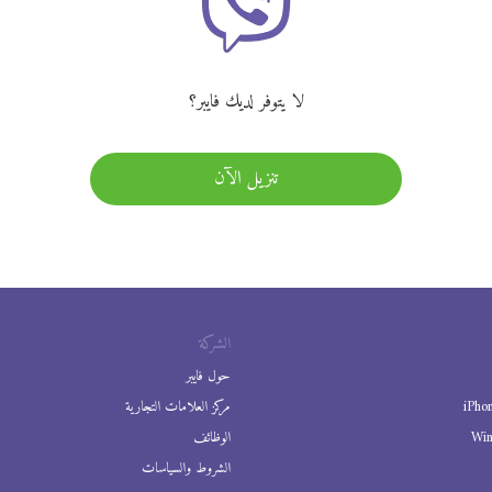
لا يتوفر لديك فايبر؟
تنزيل الآن
الشركة
حول فايبر
iPho
مركز العلامات التجارية
Wi
الوظائف
الشروط والسياسات