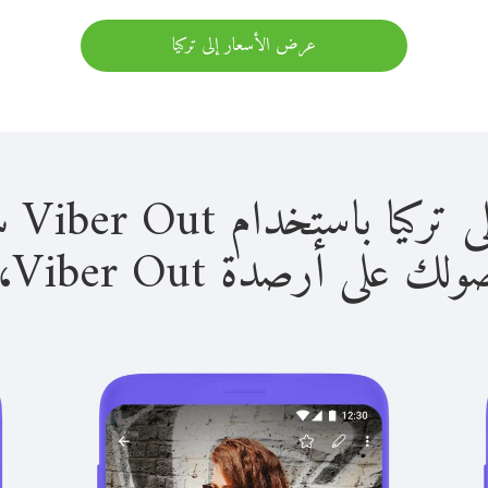
عرض الأسعار إلى تركيا
استخدام Viber Out سهل للغاية.
لى أرصدة Viber Out، يمكنك: