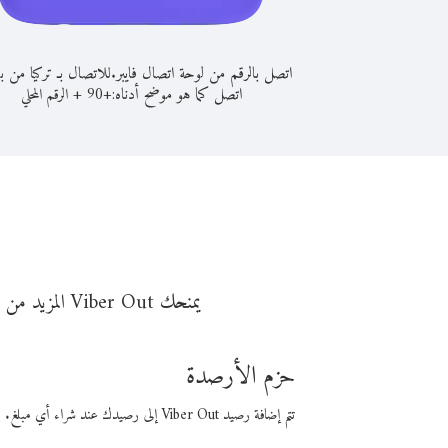
اتصل بالرقم من لوحة اتصال فايبر.
للاتصال بـ تركيا من بو
اتصل كما هو موضح أدناه:
+
+
90
الرقم المحلي
ن
يمنحك Viber Out المزيد من وقت المكالمة مقابل تكلفة أقل من المال. اختر من أحد خيارات الاتصال المرنة ذات السعر المنخفض:
حزم الأرصدة
تتم إضافة رصيد Viber Out إلى رصيدك عند شراء أي مبلغ. باستخدام رصيدك، يمكنك إجراء مكالمات إلى أي رقم في العالم بأسعار فايبر المنخفضة.