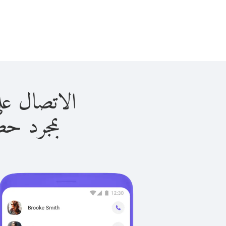
الاتصال على تركيا ب
بمجرد حصولك ع