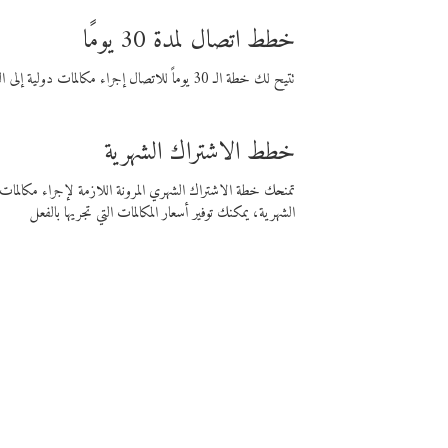
خطط اتصال لمدة 30 يومًا
تتيح لك خطة الـ 30 يوماً للاتصال إجراء مكالمات دولية إلى الوجهة التي تختارها لمدة 30 يوماً بأسعار فايبر المنخفضة.
خطط الاشتراك الشهرية
تمنحك خطة الاشتراك الشهري المرونة اللازمة لإجراء مكالم
الشهرية، يمكنك توفير أسعار المكالمات التي تجريها بالفعل