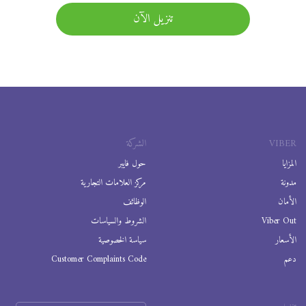
تنزيل الآن
VIBER
الشركة
المزايا
حول فايبر
مدونة
مركز العلامات التجارية
الأمان
الوظائف
Viber Out
الشروط والسياسات
الأسعار
سياسة الخصوصية
دعم
Customer Complaints Code