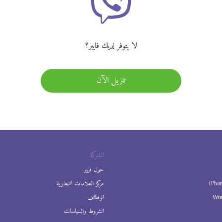
لا يتوفر لديك فايبر؟
تنزيل الآن
الشركة
حول فايبر
iPho
مركز العلامات التجارية
Wi
الوظائف
الشروط والسياسات