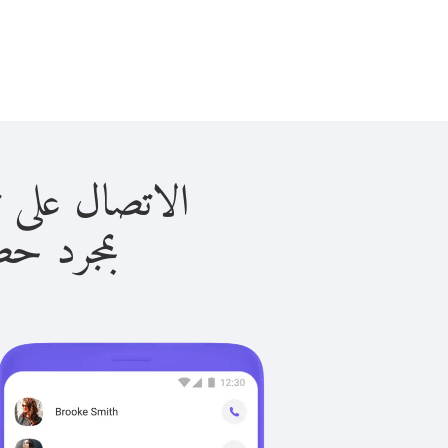
الاتصال على توكمانستان
بمجرد حصولك ع