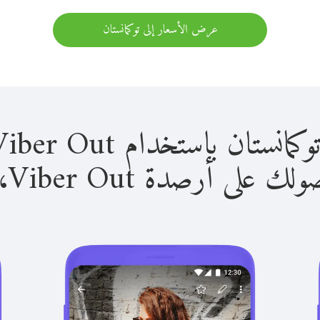
عرض الأسعار إلى توكمانستان
 باستخدام Viber Out سهل للغاية.
لى أرصدة Viber Out، يمكنك: