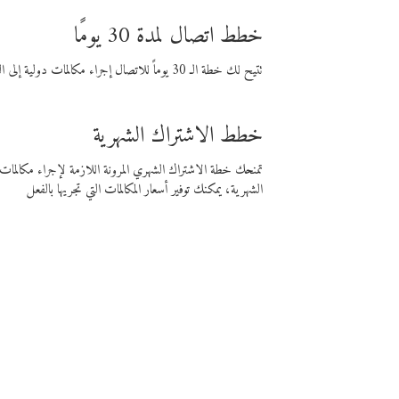
خطط اتصال لمدة 30 يومًا
تتيح لك خطة الـ 30 يوماً للاتصال إجراء مكالمات دولية إلى الوجهة التي تختارها لمدة 30 يوماً بأسعار فايبر المنخفضة.
خطط الاشتراك الشهرية
تمنحك خطة الاشتراك الشهري المرونة اللازمة لإجراء مكالم
الشهرية، يمكنك توفير أسعار المكالمات التي تجريها بالفعل