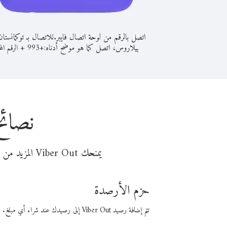
اتصل بالرقم من لوحة اتصال فايبر.
للاتصال بـ توكمانستا
بيلاروس، اتصل كما هو موضح أدناه:
+
+
993
الرقم الم
نصائح
يمنحك Viber Out المزيد من وقت المكالمة مقابل تكلفة أقل من المال. اختر من أحد خيارات الاتصال المرنة ذات السعر المنخفض:
حزم الأرصدة
تتم إضافة رصيد Viber Out إلى رصيدك عند شراء أي مبلغ. باستخدام رصيدك، يمكنك إجراء مكالمات إلى أي رقم في العالم بأسعار فايبر المنخفضة.