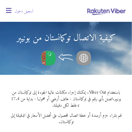
تسجيل دخول
oggle
gation
كيفية الاتصال توكمانستان من بونيير
باستخدام Viber Out، يمكنك إجراء مكالمات عالية الجودة إلى توكمانستان من
بونيير.
اتصل بأي رقم في توكمانستان - هاتف أرضي أو محمول! - بداية من 17.4
¢ فقط لكل دقيقة.
قم بشراء حزم أرصدة أو خطة اتصال للحصول على أفضل الأسعار في الدقيقة إلى
توكمانستان.