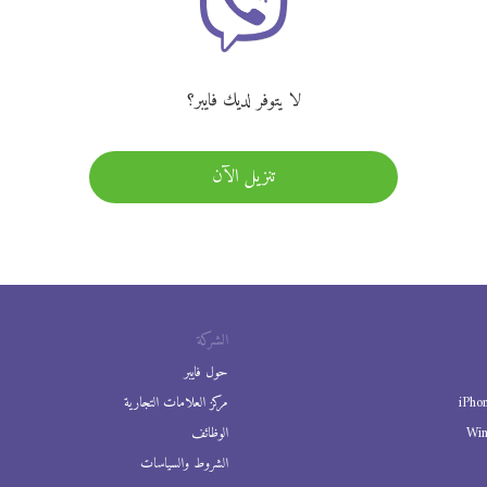
لا يتوفر لديك فايبر؟
تنزيل الآن
الشركة
حول فايبر
iPho
مركز العلامات التجارية
Wi
الوظائف
الشروط والسياسات