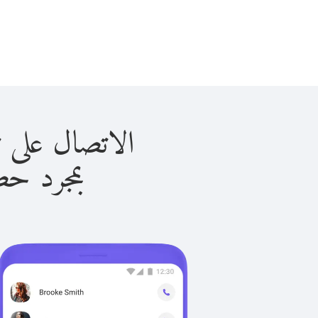
الاتصال على توكمانستان
بمجرد حصولك ع