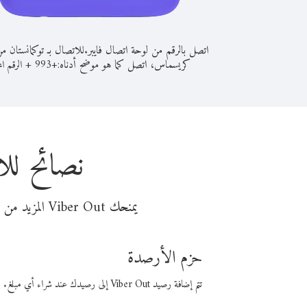
اتصل بالرقم من لوحة اتصال فايبر.
للاتصال بـ توكمانستان م
كريسماس، اتصل كما هو موضح أدناه:
+
+
993
الرقم الم
نصائح لل
يمنحك Viber Out المزيد من وقت المكالمة مقابل تكلفة أقل من المال. اختر من أحد خيارات الاتصال المرنة ذات السعر المنخفض:
حزم الأرصدة
تتم إضافة رصيد Viber Out إلى رصيدك عند شراء أي مبلغ. باستخدام رصيدك، يمكنك إجراء مكالمات إلى أي رقم في العالم بأسعار فايبر المنخفضة.