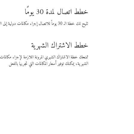
خطط اتصال لمدة 30 يومًا
تتيح لك خطة الـ 30 يوماً للاتصال إجراء مكالمات دولية إلى الوجهة التي تختارها لمدة 30 يوماً بأسعار فايبر المنخفضة.
خطط الاشتراك الشهرية
تمنحك خطة الاشتراك الشهري المرونة اللازمة لإجراء مكالم
الشهرية، يمكنك توفير أسعار المكالمات التي تجريها بالفعل