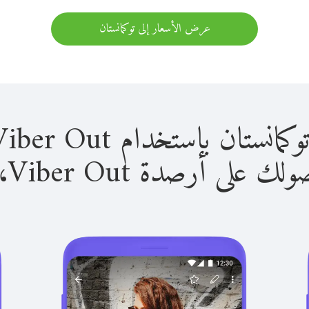
عرض الأسعار إلى توكمانستان
 باستخدام Viber Out سهل للغاية.
لى أرصدة Viber Out، يمكنك: