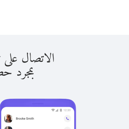
الاتصال على توكمانستان
بمجرد حصولك ع