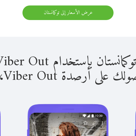
عرض الأسعار إلى توكمانستان
 باستخدام Viber Out سهل للغاية.
لى أرصدة Viber Out، يمكنك: