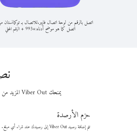
اتصل بالرقم من لوحة اتصال فايبر.
للاتصال بـ توكمانستان 
اتصل كما هو موضح أدناه:
+
+
993
الرقم المحلي
نصا
يمنحك Viber Out المزيد من وقت المكالمة مقابل تكلفة أقل من المال. اختر من أحد خيارات الاتصال المرنة ذات السعر المنخفض:
حزم الأرصدة
تتم إضافة رصيد Viber Out إلى رصيدك عند شراء أي مبلغ. باستخدام رصيدك، يمكنك إجراء مكالمات إلى أي رقم في العالم بأسعار فايبر المنخفضة.