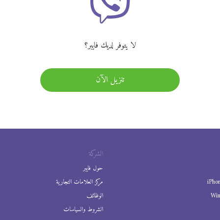
لا يتوفر لديك فايبر؟
تنزيل الآن
الشركة
حول فايبر
iPho
مركز العلامات التجارية
Wi
الوظائف
الشروط والسياسات