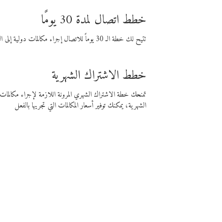
خطط اتصال لمدة 30 يومًا
تتيح لك خطة الـ 30 يوماً للاتصال إجراء مكالمات دولية إلى الوجهة التي تختارها لمدة 30 يوماً بأسعار فايبر المنخفضة.
خطط الاشتراك الشهرية
تمنحك خطة الاشتراك الشهري المرونة اللازمة لإجراء مكالم
الشهرية، يمكنك توفير أسعار المكالمات التي تجريها بالفعل