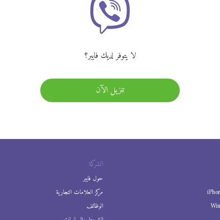
لا يتوفر لديك فايبر؟
تنزيل الآن
الشركة
حول فايبر
iPho
مركز العلامات التجارية
Wi
الوظائف
الشروط والسياسات