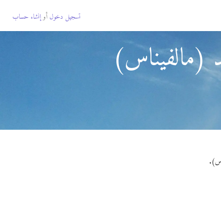
تسجيل دخول
أو
إنشاء حساب
د (مالفيناس)