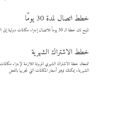
خطط اتصال لمدة 30 يومًا
تتيح لك خطة الـ 30 يوماً للاتصال إجراء مكالمات دولية إلى الوجهة التي تختارها لمدة 30 يوماً بأسعار فايبر المنخفضة.
خطط الاشتراك الشهرية
تمنحك خطة الاشتراك الشهري المرونة اللازمة لإجراء مكالم
الشهرية، يمكنك توفير أسعار المكالمات التي تجريها بالفعل