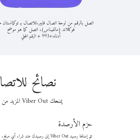
اتصل بالرقم من لوحة اتصال فايبر.
للاتصال بـ توكمانستان 
فوكلاند (مالفيناس)، اتصل كما هو موضح
أدناه:
+
+
993
الرقم المحلي
نصائح للاتصا
يمنحك Viber Out المزيد من وقت المكالمة مقابل تكلفة أقل من المال. اختر من أحد خيارات الاتصال المرنة ذات السعر المنخفض:
حزم الأرصدة
تتم إضافة رصيد Viber Out إلى رصيدك عند شراء أي مبلغ. باستخدام رصيدك، يمكنك إجراء مكالمات إلى أي رقم في العالم بأسعار فايبر المنخفضة.