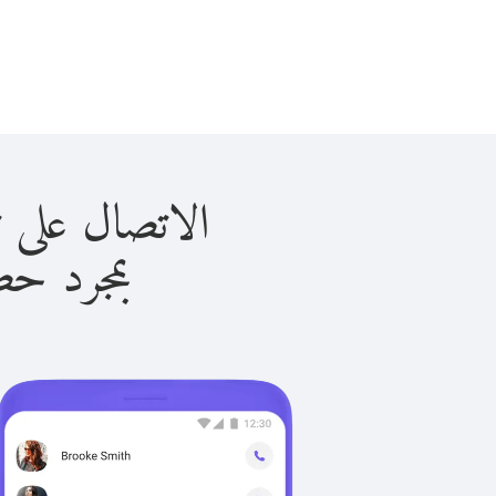
الاتصال على توكمانستان
بمجرد حصولك ع