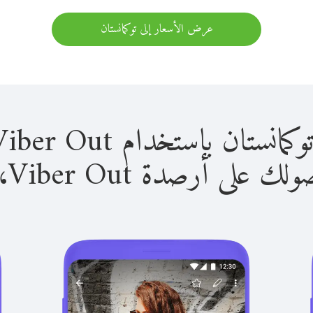
عرض الأسعار إلى توكمانستان
 باستخدام Viber Out سهل للغاية.
لى أرصدة Viber Out، يمكنك: