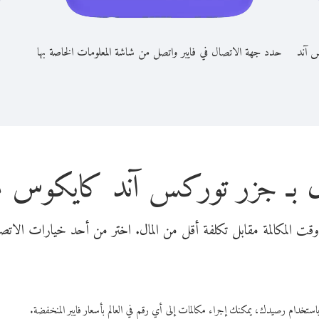
س آند
حدد جهة الاتصال في فايبر واتصل من شاشة المعلومات الخاصة بها
ل بـ جزر توركس آند كايكوس