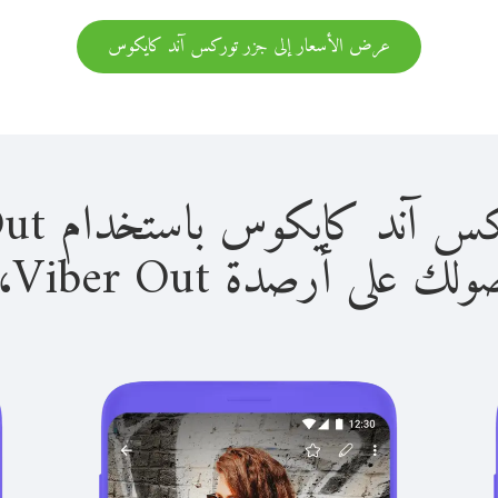
عرض الأسعار إلى جزر توركس آند كايكوس
يكوس باستخدام Viber Out سهل للغاية.
لى أرصدة Viber Out، يمكنك: