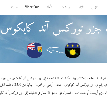
تنزيل
المزايا
دردشات
الأمان
Viber Out
مدونة
ل جزر توركس آند كايكوس
ة إلى جزر توركس آند كايكوس من جوادلوب.
رقم في جزر توركس آند كايكوس - هاتف أرضي أو محمول! - بداية من 25.0 ¢ فقط لكل دقيقة.
اء حزم أرصدة أو خطة اتصال للحصول على أفضل الأسعار في الدقيقة إلى جزر توركس آند كا