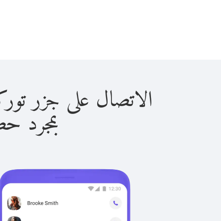
الاتصال على جزر توركس آند كا
بمجرد حصولك ع