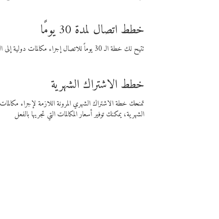
خطط اتصال لمدة 30 يومًا
تتيح لك خطة الـ 30 يوماً للاتصال إجراء مكالمات دولية إلى الوجهة التي تختارها لمدة 30 يوماً بأسعار فايبر المنخفضة.
خطط الاشتراك الشهرية
تمنحك خطة الاشتراك الشهري المرونة اللازمة لإجراء مكالم
الشهرية، يمكنك توفير أسعار المكالمات التي تجريها بالفعل