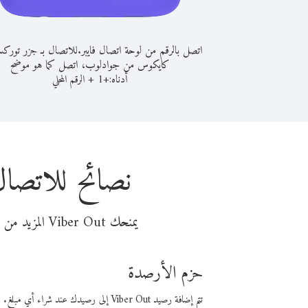
اتصل بالرقم من لوحة اتصال فايبر.
للاتصال بـ جزر تورك
كايكوس من جوادلوب، اتصل كما هو موضح
أدناه:
+
+
1
الرقم المحلي
نصائح للاتصا
يمنحك Viber Out المزيد من وقت المكالمة مقابل تكلفة أقل من المال. اختر من أحد خيارات الاتصال المرنة ذات السعر المنخفض:
حزم الأرصدة
تتم إضافة رصيد Viber Out إلى رصيدك عند شراء أي مبلغ. باستخدام رصيدك، يمكنك إجراء مكالمات إلى أي رقم في العالم بأسعار فايبر المنخفضة.