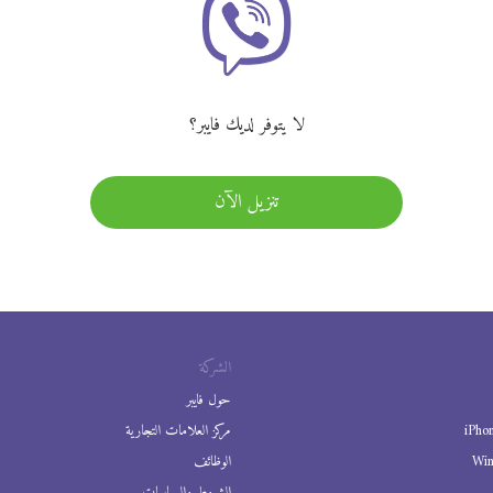
لا يتوفر لديك فايبر؟
تنزيل الآن
الشركة
حول فايبر
iPho
مركز العلامات التجارية
Wi
الوظائف
الشروط والسياسات