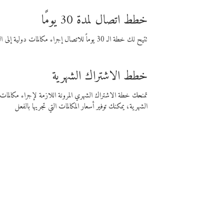
خطط اتصال لمدة 30 يومًا
تتيح لك خطة الـ 30 يوماً للاتصال إجراء مكالمات دولية إلى الوجهة التي تختارها لمدة 30 يوماً بأسعار فايبر المنخفضة.
خطط الاشتراك الشهرية
تمنحك خطة الاشتراك الشهري المرونة اللازمة لإجراء مكالم
الشهرية، يمكنك توفير أسعار المكالمات التي تجريها بالفعل