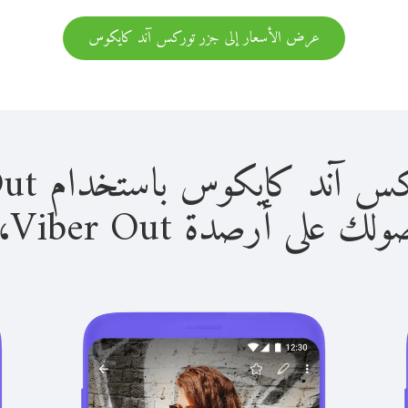
عرض الأسعار إلى جزر توركس آند كايكوس
يكوس باستخدام Viber Out سهل للغاية.
لى أرصدة Viber Out، يمكنك: