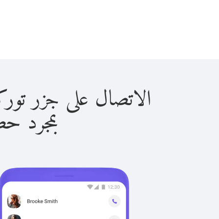
الاتصال على جزر توركس آند كا
بمجرد حصولك ع