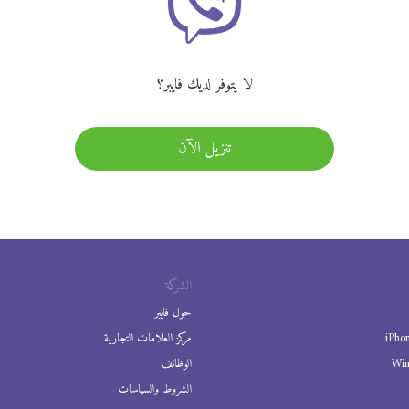
لا يتوفر لديك فايبر؟
تنزيل الآن
الشركة
حول فايبر
iPho
مركز العلامات التجارية
Wi
الوظائف
الشروط والسياسات