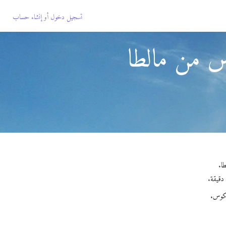
تسجيل دخول
أو
إنشاء حساب
س من مالطا
يكوس.