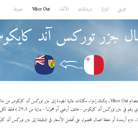
تنزيل
المزايا
دردشات
الأمان
Viber Out
مدونة
ال جزر توركس آند كايكو
اء مكالمات عالية الجودة إلى جزر توركس آند كايكوس من مالطا.
رقم في جزر توركس آند كايكوس - هاتف أرضي أو محمول! - بداية من 29.5 ¢ فقط لكل دقيقة.
اء حزم أرصدة أو خطة اتصال للحصول على أفضل الأسعار في الدقيقة إلى جزر توركس آند كا