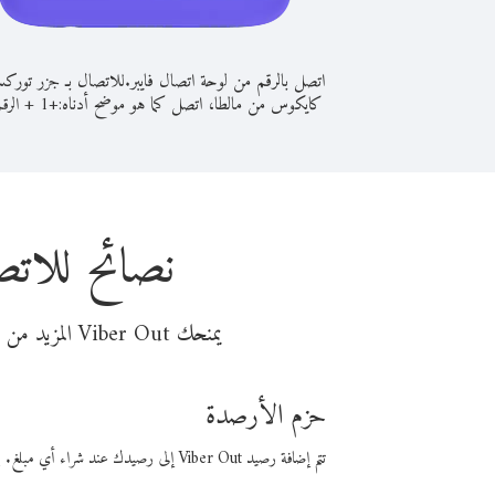
اتصل بالرقم من لوحة اتصال فايبر.
للاتصال بـ جزر تورك
كايكوس من مالطا، اتصل كما هو موضح أدناه:
+
+
1
الرقم
نصائح للات
يمنحك Viber Out المزيد من وقت المكالمة مقابل تكلفة أقل من المال. اختر من أحد خيارات الاتصال المرنة ذات السعر المنخفض:
حزم الأرصدة
تتم إضافة رصيد Viber Out إلى رصيدك عند شراء أي مبلغ. باستخدام رصيدك، يمكنك إجراء مكالمات إلى أي رقم في العالم بأسعار فايبر المنخفضة.