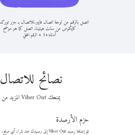
اتصل بالرقم من لوحة اتصال فايبر.
للاتصال بـ جزر تورك
كايكوس من سانت هيلينا، اتصل كما هو موضح
أدناه:
+
+
1
الرقم المحلي
نصائح للاتصال
يمنحك Viber Out المزيد من وقت المكالمة مقابل تكلفة أقل من المال. اختر من أحد خيارات الاتصال المرنة ذات السعر المنخفض:
حزم الأرصدة
تتم إضافة رصيد Viber Out إلى رصيدك عند شراء أي مبلغ. باستخدام رصيدك، يمكنك إجراء مكالمات إلى أي رقم في العالم بأسعار فايبر المنخفضة.