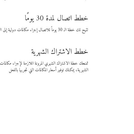
خطط اتصال لمدة 30 يومًا
تتيح لك خطة الـ 30 يوماً للاتصال إجراء مكالمات دولية إلى الوجهة التي تختارها لمدة 30 يوماً بأسعار فايبر المنخفضة.
خطط الاشتراك الشهرية
تمنحك خطة الاشتراك الشهري المرونة اللازمة لإجراء مكالم
الشهرية، يمكنك توفير أسعار المكالمات التي تجريها بالفعل