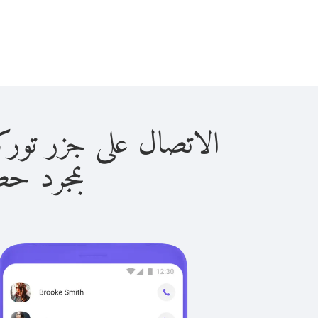
الاتصال على جزر توركس آند كا
بمجرد حصولك ع