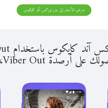
عرض الأسعار إلى جزر توركس آند كايكوس
يكوس باستخدام Viber Out سهل للغاية.
لى أرصدة Viber Out، يمكنك: