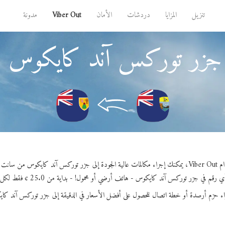
تنزيل
المزايا
دردشات
الأمان
Viber Out
مدونة
 جزر توركس آند كايكوس من
كس آند كايكوس من سانت هيلينا.
رقم في جزر توركس آند كايكوس - هاتف أرضي أو محمول! - بداية من 25.0 ¢ فقط لكل دقيقة.
اء حزم أرصدة أو خطة اتصال للحصول على أفضل الأسعار في الدقيقة إلى جزر توركس آند كا