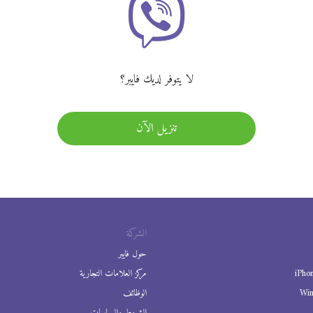
لا يتوفر لديك فايبر؟
تنزيل الآن
الشركة
حول فايبر
iPho
مركز العلامات التجارية
Wi
الوظائف
الشروط والسياسات