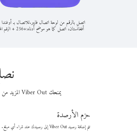
اتصل بالرقم من لوحة اتصال فايبر.
للاتصال بـ أوغندا 
أفغانستان، اتصل كما هو موضح أدناه:
+
+
256
الرقم الم
نصائ
يمنحك Viber Out المزيد من وقت المكالمة مقابل تكلفة أقل من المال. اختر من أحد خيارات الاتصال المرنة ذات السعر المنخفض:
حزم الأرصدة
تتم إضافة رصيد Viber Out إلى رصيدك عند شراء أي مبلغ. باستخدام رصيدك، يمكنك إجراء مكالمات إلى أي رقم في العالم بأسعار فايبر المنخفضة.