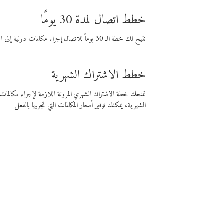
خطط اتصال لمدة 30 يومًا
تتيح لك خطة الـ 30 يوماً للاتصال إجراء مكالمات دولية إلى الوجهة التي تختارها لمدة 30 يوماً بأسعار فايبر المنخفضة.
خطط الاشتراك الشهرية
تمنحك خطة الاشتراك الشهري المرونة اللازمة لإجراء مكالم
الشهرية، يمكنك توفير أسعار المكالمات التي تجريها بالفعل