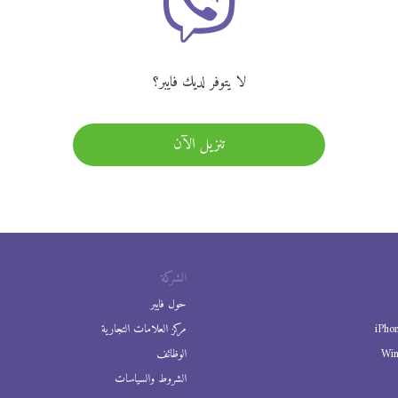
لا يتوفر لديك فايبر؟
تنزيل الآن
الشركة
حول فايبر
iPho
مركز العلامات التجارية
Wi
الوظائف
الشروط والسياسات