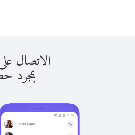
الاتصال على أوغندا 
بمجرد حصولك ع