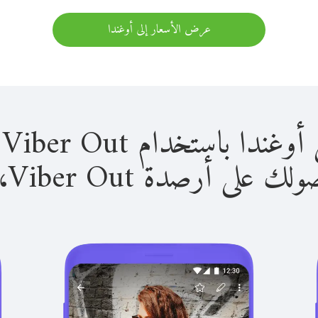
عرض الأسعار إلى أوغندا
باستخدام Viber Out سهل للغاية.
لى أرصدة Viber Out، يمكنك: