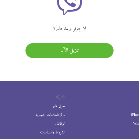
لا يتوفر لديك فايبر؟
تنزيل الآن
الشركة
حول فايبر
iPho
مركز العلامات التجارية
Wi
الوظائف
الشروط والسياسات