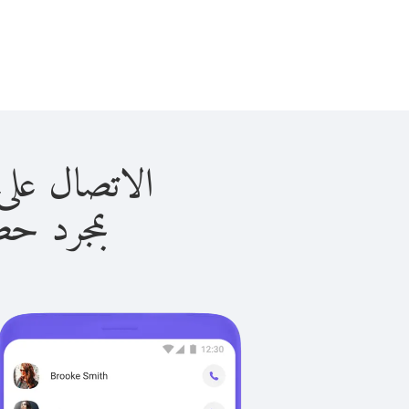
الاتصال على أوغندا 
بمجرد حصولك ع