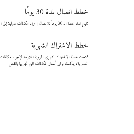
خطط اتصال لمدة 30 يومًا
تتيح لك خطة الـ 30 يوماً للاتصال إجراء مكالمات دولية إلى الوجهة التي تختارها لمدة 30 يوماً بأسعار فايبر المنخفضة.
خطط الاشتراك الشهرية
تمنحك خطة الاشتراك الشهري المرونة اللازمة لإجراء مكالم
الشهرية، يمكنك توفير أسعار المكالمات التي تجريها بالفعل