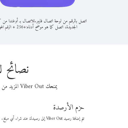
اتصل بالرقم من لوحة اتصال فايبر.
للاتصال بـ أوغندا من كا
الجديدة، اتصل كما هو موضح أدناه:
+
+
256
الرقم المح
نصائح ل
يمنحك Viber Out المزيد من وقت المكالمة مقابل تكلفة أقل من المال. اختر من أحد خيارات الاتصال المرنة ذات السعر المنخفض:
حزم الأرصدة
تتم إضافة رصيد Viber Out إلى رصيدك عند شراء أي مبلغ. باستخدام رصيدك، يمكنك إجراء مكالمات إلى أي رقم في العالم بأسعار فايبر المنخفضة.