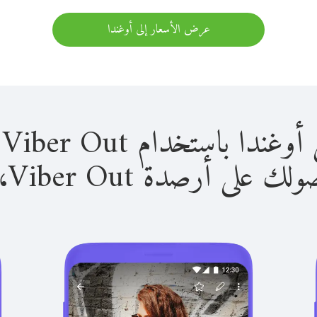
عرض الأسعار إلى أوغندا
باستخدام Viber Out سهل للغاية.
لى أرصدة Viber Out، يمكنك: