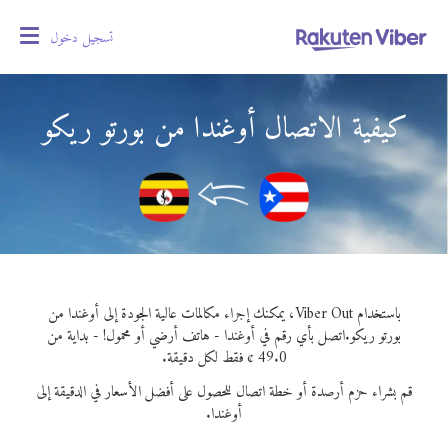
تسجيل دخول
oggle
gation
كيفية الاتصال أوغندا من بورتو ريكو
باستخدام Viber Out، يمكنك إجراء مكالمات عالية الجودة إلى أوغندا من
بورتو ريكو.
اتصل بأي رقم في أوغندا - هاتف أرضي أو محمول! - بداية من
49.0 ¢ فقط لكل دقيقة.
قم بشراء حزم أرصدة أو خطة اتصال للحصول على أفضل الأسعار في الدقيقة إلى
أوغندا.