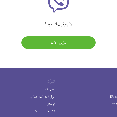
لا يتوفر لديك فايبر؟
تنزيل الآن
الشركة
حول فايبر
iPho
مركز العلامات التجارية
Wi
الوظائف
الشروط والسياسات