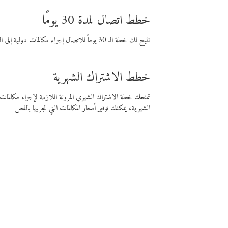
خطط اتصال لمدة 30 يومًا
تتيح لك خطة الـ 30 يوماً للاتصال إجراء مكالمات دولية إلى الوجهة التي تختارها لمدة 30 يوماً بأسعار فايبر المنخفضة.
خطط الاشتراك الشهرية
تمنحك خطة الاشتراك الشهري المرونة اللازمة لإجراء مكالم
الشهرية، يمكنك توفير أسعار المكالمات التي تجريها بالفعل