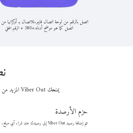
اتصل بالرقم من لوحة اتصال فايبر.
للاتصال بـ أوكرانيا من 
اتصل كما هو موضح أدناه:
+
+
380
الرقم المحلي
نص
يمنحك Viber Out المزيد من وقت المكالمة مقابل تكلفة أقل من المال. اختر من أحد خيارات الاتصال المرنة ذات السعر المنخفض:
حزم الأرصدة
تتم إضافة رصيد Viber Out إلى رصيدك عند شراء أي مبلغ. باستخدام رصيدك، يمكنك إجراء مكالمات إلى أي رقم في العالم بأسعار فايبر المنخفضة.