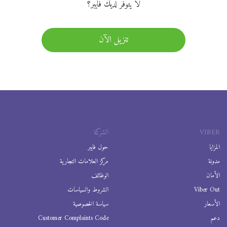
لا يتوفر لديك فايبر؟
تنزيل الآن
VIBER
الشركة
المزايا
حول فايبر
مدونة
مركز العلامات التجارية
الأمان
الوظائف
Viber Out
الشروط والسياسات
الأسعار
سياسة الخصوصية
دعم
Customer Complaints Code