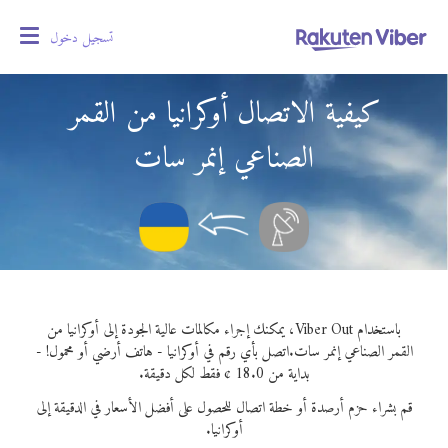
تسجيل دخول
oggle
gation
كيفية الاتصال أوكرانيا من القمر
الصناعي إنمر سات
باستخدام Viber Out، يمكنك إجراء مكالمات عالية الجودة إلى أوكرانيا من
القمر الصناعي إنمر سات.
اتصل بأي رقم في أوكرانيا - هاتف أرضي أو محمول! -
بداية من 18.0 ¢ فقط لكل دقيقة.
قم بشراء حزم أرصدة أو خطة اتصال للحصول على أفضل الأسعار في الدقيقة إلى
أوكرانيا.