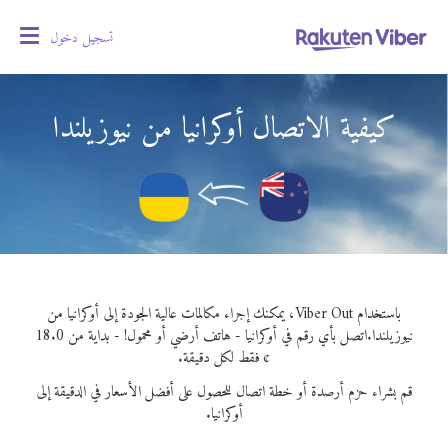
تسجيل دخول
oggle
gation
كيفية الاتصال أوكرانيا من نيوزيلندا
باستخدام Viber Out، يمكنك إجراء مكالمات عالية الجودة إلى أوكرانيا من
نيوزيلندا.
اتصل بأي رقم في أوكرانيا - هاتف أرضي أو محمول! - بداية من 18.0
¢ فقط لكل دقيقة.
قم بشراء حزم أرصدة أو خطة اتصال للحصول على أفضل الأسعار في الدقيقة إلى
أوكرانيا.