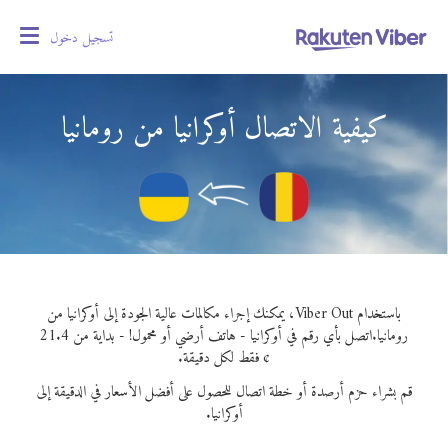
تسجيل دخول
oggle
gation
كيفية الاتصال أوكرانيا من رومانيا
باستخدام Viber Out، يمكنك إجراء مكالمات عالية الجودة إلى أوكرانيا من
رومانيا.
اتصل بأي رقم في أوكرانيا - هاتف أرضي أو محمول! - بداية من 21.4
¢ فقط لكل دقيقة.
قم بشراء حزم أرصدة أو خطة اتصال للحصول على أفضل الأسعار في الدقيقة إلى
أوكرانيا.