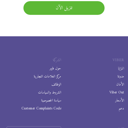
تنزيل الآن
VIBER
الشركة
المزايا
حول فايبر
مدونة
مركز العلامات التجارية
الأمان
الوظائف
Viber Out
الشروط والسياسات
الأسعار
سياسة الخصوصية
دعم
Customer Complaints Code