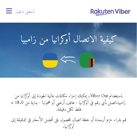
تسجيل دخول
oggle
gation
كيفية الاتصال أوكرانيا من زامبيا
باستخدام Viber Out، يمكنك إجراء مكالمات عالية الجودة إلى أوكرانيا من
زامبيا.
اتصل بأي رقم في أوكرانيا - هاتف أرضي أو محمول! - بداية من 18.0 ¢
فقط لكل دقيقة.
قم بشراء حزم أرصدة أو خطة اتصال للحصول على أفضل الأسعار في الدقيقة إلى
أوكرانيا.