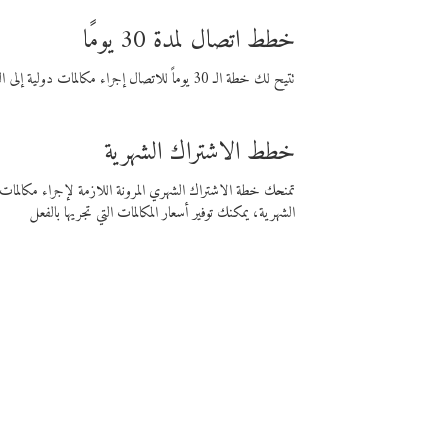
خطط اتصال لمدة 30 يومًا
تتيح لك خطة الـ 30 يوماً للاتصال إجراء مكالمات دولية إلى الوجهة التي تختارها لمدة 30 يوماً بأسعار فايبر المنخفضة.
خطط الاشتراك الشهرية
تمنحك خطة الاشتراك الشهري المرونة اللازمة لإجراء مكالم
الشهرية، يمكنك توفير أسعار المكالمات التي تجريها بالفعل