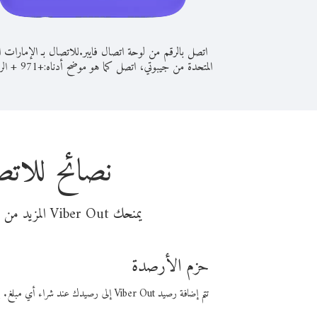
اتصل بالرقم من لوحة اتصال فايبر.
للاتصال بـ الإمارات ال
المتحدة من جيبوتي، اتصل كما هو موضح أدناه:
+
+
971
الر
نصائح للاتص
يمنحك Viber Out المزيد من وقت المكالمة مقابل تكلفة أقل من المال. اختر من أحد خيارات الاتصال المرنة ذات السعر المنخفض:
حزم الأرصدة
تتم إضافة رصيد Viber Out إلى رصيدك عند شراء أي مبلغ. باستخدام رصيدك، يمكنك إجراء مكالمات إلى أي رقم في العالم بأسعار فايبر المنخفضة.