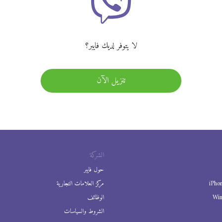
لا يتوفر لديك فايبر؟
تنزيل الآن
الشركة
حول فايبر
iPho
مركز العلامات التجارية
Wi
الوظائف
الشروط والسياسات