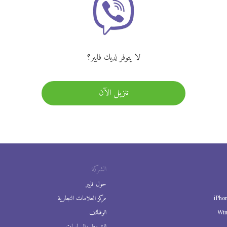
لا يتوفر لديك فايبر؟
تنزيل الآن
الشركة
حول فايبر
iPho
مركز العلامات التجارية
Wi
الوظائف
الشروط والسياسات