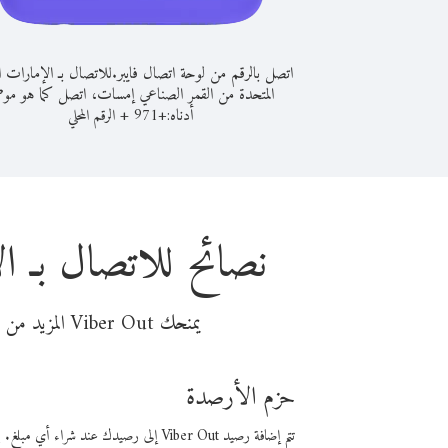
اتصل بالرقم من لوحة اتصال فايبر.
للاتصال بـ الإمارات ال
المتحدة من القمر الصناعي إمسات، اتصل كما هو مو
أدناه:
+
+
971
الرقم المحلي
نصائح للاتصال بـ ا
يمنحك Viber Out المزيد من وقت المكالمة مقابل تكلفة أقل من المال. اختر من أحد خيارات الاتصال المرنة ذات السعر المنخفض:
حزم الأرصدة
تتم إضافة رصيد Viber Out إلى رصيدك عند شراء أي مبلغ. باستخدام رصيدك، يمكنك إجراء مكالمات إلى أي رقم في العالم بأسعار فايبر المنخفضة.