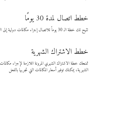
خطط اتصال لمدة 30 يومًا
تتيح لك خطة الـ 30 يوماً للاتصال إجراء مكالمات دولية إلى الوجهة التي تختارها لمدة 30 يوماً بأسعار فايبر المنخفضة.
خطط الاشتراك الشهرية
تمنحك خطة الاشتراك الشهري المرونة اللازمة لإجراء مكالم
الشهرية، يمكنك توفير أسعار المكالمات التي تجريها بالفعل