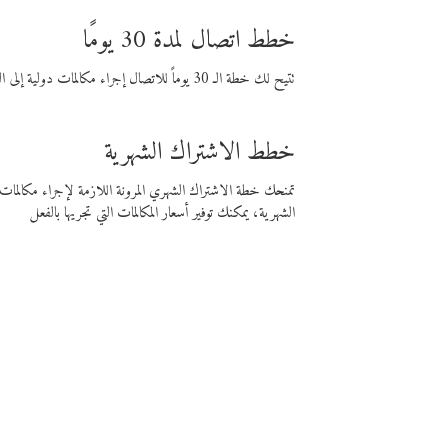
خطط اتصال لمدة 30 يومًا
تتيح لك خطة الـ 30 يوماً للاتصال إجراء مكالمات دولية إلى الوجهة التي تختارها لمدة 30 يوماً بأسعار فايبر المنخفضة.
خطط الاشتراك الشهرية
تمنحك خطة الاشتراك الشهري المرونة اللازمة لإجراء مكالم
الشهرية، يمكنك توفير أسعار المكالمات التي تجريها بالفعل