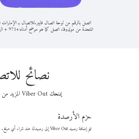
اتصل بالرقم من لوحة اتصال فايبر.
للاتصال بـ الإمارات ال
المتحدة من مولدوفا، اتصل كما هو موضح أدناه:
+
+
971
الر
نصائح للاتص
يمنحك Viber Out المزيد من وقت المكالمة مقابل تكلفة أقل من المال. اختر من أحد خيارات الاتصال المرنة ذات السعر المنخفض:
حزم الأرصدة
تتم إضافة رصيد Viber Out إلى رصيدك عند شراء أي مبلغ. باستخدام رصيدك، يمكنك إجراء مكالمات إلى أي رقم في العالم بأسعار فايبر المنخفضة.