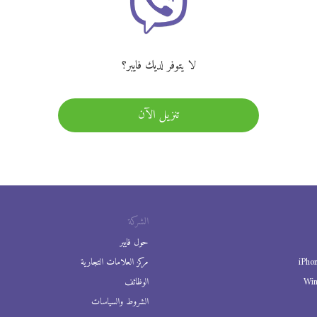
لا يتوفر لديك فايبر؟
تنزيل الآن
الشركة
حول فايبر
iPho
مركز العلامات التجارية
Wi
الوظائف
الشروط والسياسات