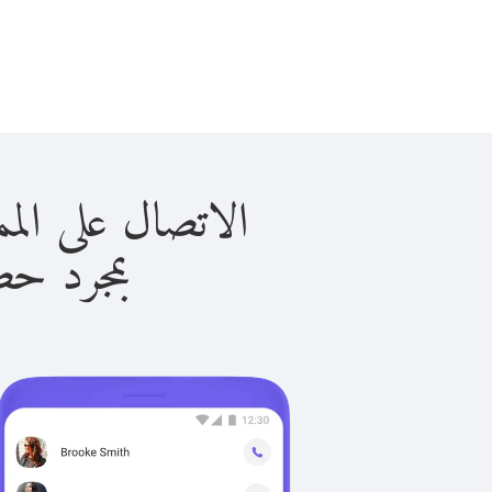
الاتصال على المملكة المت
بمجرد حصولك ع