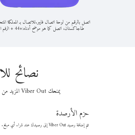
اتصل بالرقم من لوحة اتصال فايبر.
للاتصال بـ المملكة المت
طاجاكستان، اتصل كما هو موضح أدناه:
+
+
44
الرقم ال
نصائح للا
يمنحك Viber Out المزيد من وقت المكالمة مقابل تكلفة أقل من المال. اختر من أحد خيارات الاتصال المرنة ذات السعر المنخفض:
حزم الأرصدة
تتم إضافة رصيد Viber Out إلى رصيدك عند شراء أي مبلغ. باستخدام رصيدك، يمكنك إجراء مكالمات إلى أي رقم في العالم بأسعار فايبر المنخفضة.