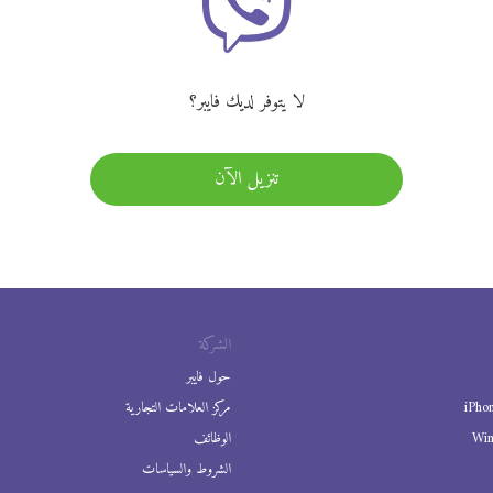
لا يتوفر لديك فايبر؟
تنزيل الآن
الشركة
حول فايبر
iPho
مركز العلامات التجارية
Wi
الوظائف
الشروط والسياسات