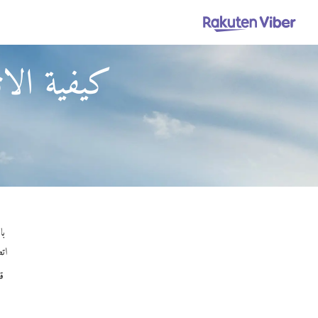
كيفية الا
باستخدام Out
اتص
ق