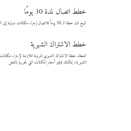
خطط اتصال لمدة 30 يومًا
تتيح لك خطة الـ 30 يوماً للاتصال إجراء مكالمات دولية إلى الوجهة التي تختارها لمدة 30 يوماً بأسعار فايبر المنخفضة.
خطط الاشتراك الشهرية
تمنحك خطة الاشتراك الشهري المرونة اللازمة لإجراء مكالم
الشهرية، يمكنك توفير أسعار المكالمات التي تجريها بالفعل