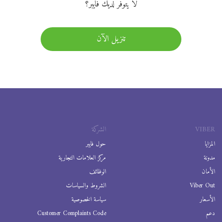
لا يتوفر لديك فايبر؟
تنزيل الآن
VIBER
الشركة
المزايا
حول فايبر
مدونة
مركز العلامات التجارية
الأمان
الوظائف
Viber Out
الشروط والسياسات
الأسعار
سياسة الخصوصية
دعم
Customer Complaints Code