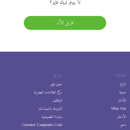
لا يتوفر لديك فايبر؟
تنزيل الآن
VIBER
الشركة
المزايا
حول فايبر
مدونة
مركز العلامات التجارية
الأمان
الوظائف
Viber Out
الشروط والسياسات
الأسعار
سياسة الخصوصية
دعم
Customer Complaints Code