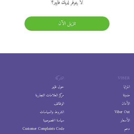
لا يتوفر لديك فايبر؟
تنزيل الآن
VIBER
الشركة
المزايا
حول فايبر
مدونة
مركز العلامات التجارية
الأمان
الوظائف
Viber Out
الشروط والسياسات
الأسعار
سياسة الخصوصية
دعم
Customer Complaints Code