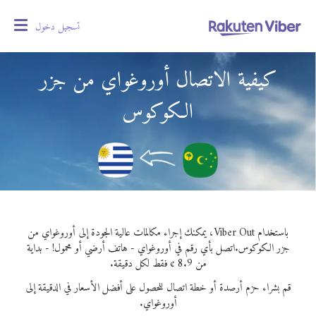
تسجيل دخول
oggle
gation
كيفية الاتصال أوروغواي من جزر
الكوكوس
باستخدام Viber Out، يمكنك إجراء مكالمات عالية الجودة إلى أوروغواي من
جزر الكوكوس.
اتصل بأي رقم في أوروغواي - هاتف أرضي أو محمول! - بداية
من 8.9 ¢ فقط لكل دقيقة.
قم بشراء حزم أرصدة أو خطة اتصال للحصول على أفضل الأسعار في الدقيقة إلى
أوروغواي.