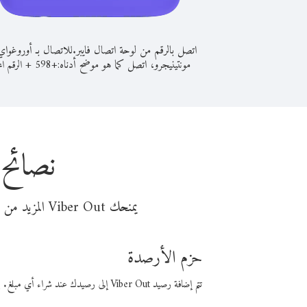
اتصل بالرقم من لوحة اتصال فايبر.
للاتصال بـ أوروغوا
مونتينيجرو، اتصل كما هو موضح أدناه:
+
+
598
الرقم الم
نصائح 
يمنحك Viber Out المزيد من وقت المكالمة مقابل تكلفة أقل من المال. اختر من أحد خيارات الاتصال المرنة ذات السعر المنخفض:
حزم الأرصدة
تتم إضافة رصيد Viber Out إلى رصيدك عند شراء أي مبلغ. باستخدام رصيدك، يمكنك إجراء مكالمات إلى أي رقم في العالم بأسعار فايبر المنخفضة.