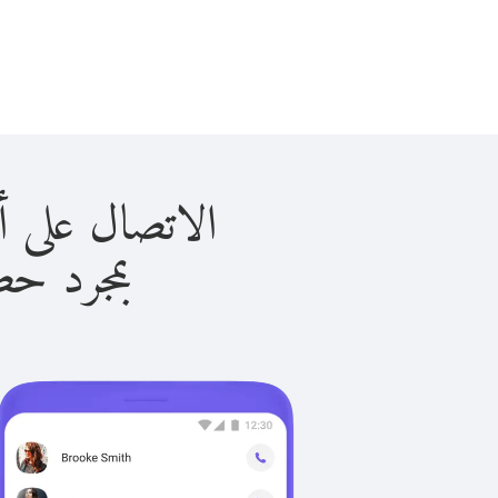
الاتصال على أوروغواي 
بمجرد حصولك ع