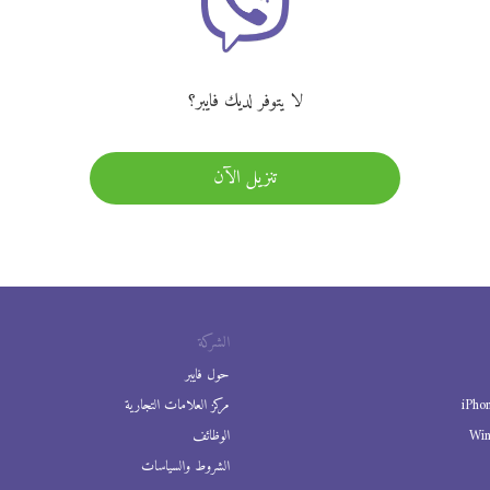
لا يتوفر لديك فايبر؟
تنزيل الآن
الشركة
حول فايبر
iPho
مركز العلامات التجارية
Wi
الوظائف
الشروط والسياسات