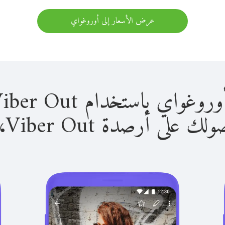
عرض الأسعار إلى أوروغواي
باستخدام Viber Out سهل للغاية.
لى أرصدة Viber Out، يمكنك: