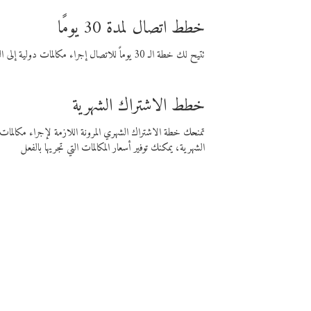
خطط اتصال لمدة 30 يومًا
تتيح لك خطة الـ 30 يوماً للاتصال إجراء مكالمات دولية إلى الوجهة التي تختارها لمدة 30 يوماً بأسعار فايبر المنخفضة.
خطط الاشتراك الشهرية
تمنحك خطة الاشتراك الشهري المرونة اللازمة لإجراء مكالم
الشهرية، يمكنك توفير أسعار المكالمات التي تجريها بالفعل