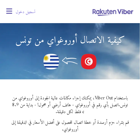
تسجيل دخول
oggle
gation
كيفية الاتصال أوروغواي من تونس
باستخدام Viber Out، يمكنك إجراء مكالمات عالية الجودة إلى أوروغواي من
تونس.
اتصل بأي رقم في أوروغواي - هاتف أرضي أو محمول! - بداية من 8.9
¢ فقط لكل دقيقة.
قم بشراء حزم أرصدة أو خطة اتصال للحصول على أفضل الأسعار في الدقيقة إلى
أوروغواي.