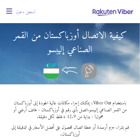
تسجيل دخول
oggle
gation
كيفية الاتصال أوزباكستان من القمر
الصناعي إليبسو
باستخدام Viber Out، يمكنك إجراء مكالمات عالية الجودة إلى أوزباكستان
من القمر الصناعي إليبسو.
اتصل بأي رقم في أوزباكستان - هاتف أرضي أو
محمول! - بداية من 12.9 ¢ فقط لكل دقيقة.
قم بشراء حزم أرصدة أو خطة اتصال للحصول على أفضل الأسعار في الدقيقة إلى
أوزباكستان.