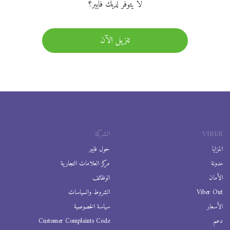
لا يتوفر لديك فايبر؟
تنزيل الآن
VIBER
الشركة
المزايا
حول فايبر
مدونة
مركز العلامات التجارية
الأمان
الوظائف
Viber Out
الشروط والسياسات
الأسعار
سياسة الخصوصية
دعم
Customer Complaints Code