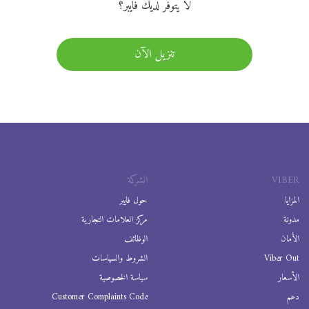
لا يتوفر لديك فايبر؟
تنزيل الآن
VIBER
الشركة
المزايا
حول فايبر
مدونة
مركز العلامات التجارية
الأمان
الوظائف
Viber Out
الشروط والسياسات
الأسعار
سياسة الخصوصية
دعم
Customer Complaints Code