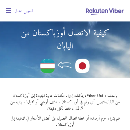
تسجيل دخول
oggle
gation
كيفية الاتصال أوزباكستان من
اليابان
باستخدام Viber Out، يمكنك إجراء مكالمات عالية الجودة إلى أوزباكستان
من اليابان.
اتصل بأي رقم في أوزباكستان - هاتف أرضي أو محمول! - بداية من
12.9 ¢ فقط لكل دقيقة.
قم بشراء حزم أرصدة أو خطة اتصال للحصول على أفضل الأسعار في الدقيقة إلى
أوزباكستان.