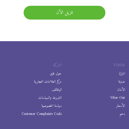
تنزيل الآن
VIBER
الشركة
المزايا
حول فايبر
مدونة
مركز العلامات التجارية
الأمان
الوظائف
Viber Out
الشروط والسياسات
الأسعار
سياسة الخصوصية
دعم
Customer Complaints Code