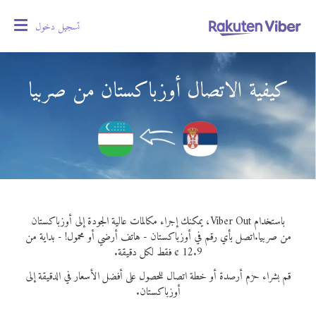
تسجيل دخول
oggle
gation
كيفية الاتصال أوزباكستان من صربيا
باستخدام Viber Out، يمكنك إجراء مكالمات عالية الجودة إلى أوزباكستان
من صربيا.
اتصل بأي رقم في أوزباكستان - هاتف أرضي أو محمول! - بداية من
12.9 ¢ فقط لكل دقيقة.
قم بشراء حزم أرصدة أو خطة اتصال للحصول على أفضل الأسعار في الدقيقة إلى
أوزباكستان.