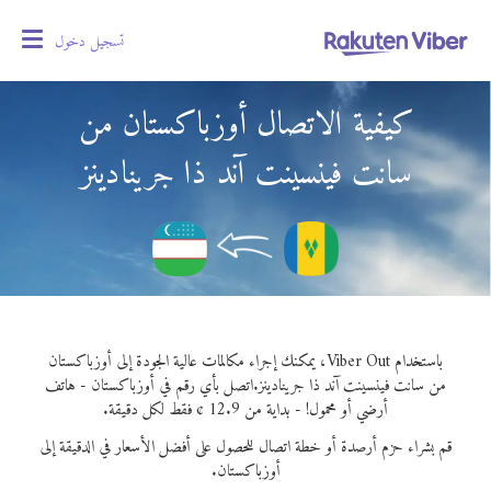
تسجيل دخول
oggle
gation
كيفية الاتصال أوزباكستان من
سانت فينسينت آند ذا جرينادينز
باستخدام Viber Out، يمكنك إجراء مكالمات عالية الجودة إلى أوزباكستان
من سانت فينسينت آند ذا جرينادينز.
اتصل بأي رقم في أوزباكستان - هاتف
أرضي أو محمول! - بداية من 12.9 ¢ فقط لكل دقيقة.
قم بشراء حزم أرصدة أو خطة اتصال للحصول على أفضل الأسعار في الدقيقة إلى
أوزباكستان.