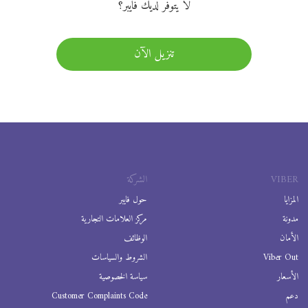
لا يتوفر لديك فايبر؟
تنزيل الآن
VIBER
الشركة
المزايا
حول فايبر
مدونة
مركز العلامات التجارية
الأمان
الوظائف
Viber Out
الشروط والسياسات
الأسعار
سياسة الخصوصية
دعم
Customer Complaints Code