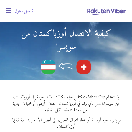
تسجيل دخول
oggle
gation
كيفية الاتصال أوزباكستان من
سويسرا
باستخدام Viber Out، يمكنك إجراء مكالمات عالية الجودة إلى أوزباكستان
من سويسرا.
اتصل بأي رقم في أوزباكستان - هاتف أرضي أو محمول! - بداية
من 13.9 ¢ فقط لكل دقيقة.
قم بشراء حزم أرصدة أو خطة اتصال للحصول على أفضل الأسعار في الدقيقة إلى
أوزباكستان.