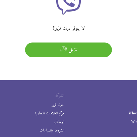
لا يتوفر لديك فايبر؟
تنزيل الآن
الشركة
حول فايبر
iPho
مركز العلامات التجارية
Wi
الوظائف
الشروط والسياسات