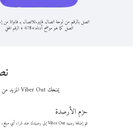
اتصل بالرقم من لوحة اتصال فايبر.
للاتصال بـ فانواتا من إ
اتصل كما هو موضح أدناه:
+
+
678
الرقم المحلي
نص
يمنحك Viber Out المزيد من وقت المكالمة مقابل تكلفة أقل من المال. اختر من أحد خيارات الاتصال المرنة ذات السعر المنخفض:
حزم الأرصدة
تتم إضافة رصيد Viber Out إلى رصيدك عند شراء أي مبلغ. باستخدام رصيدك، يمكنك إجراء مكالمات إلى أي رقم في العالم بأسعار فايبر المنخفضة.