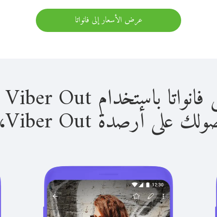
عرض الأسعار إلى فانواتا
باستخدام Viber Out سهل للغاية.
لى أرصدة Viber Out، يمكنك: