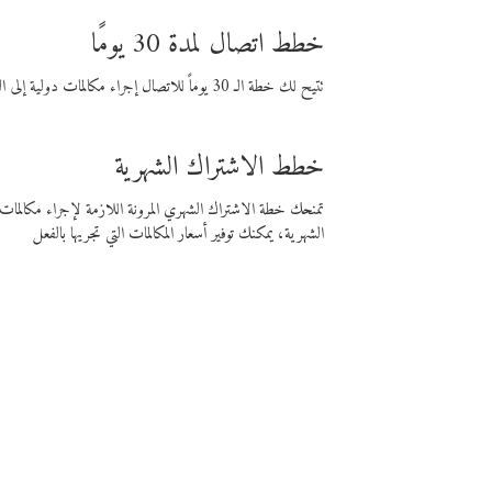
خطط اتصال لمدة 30 يومًا
تتيح لك خطة الـ 30 يوماً للاتصال إجراء مكالمات دولية إلى الوجهة التي تختارها لمدة 30 يوماً بأسعار فايبر المنخفضة.
خطط الاشتراك الشهرية
تمنحك خطة الاشتراك الشهري المرونة اللازمة لإجراء مكالم
الشهرية، يمكنك توفير أسعار المكالمات التي تجريها بالفعل