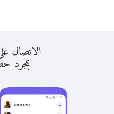
الاتصال على فانواتا 
بمجرد حصولك ع