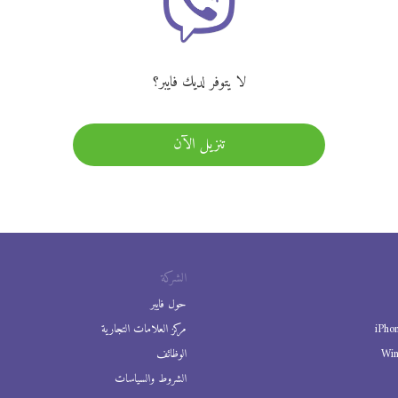
لا يتوفر لديك فايبر؟
تنزيل الآن
الشركة
حول فايبر
iPho
مركز العلامات التجارية
Wi
الوظائف
الشروط والسياسات