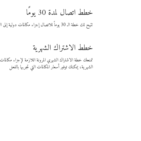
خطط اتصال لمدة 30 يومًا
تتيح لك خطة الـ 30 يوماً للاتصال إجراء مكالمات دولية إلى الوجهة التي تختارها لمدة 30 يوماً بأسعار فايبر المنخفضة.
خطط الاشتراك الشهرية
تمنحك خطة الاشتراك الشهري المرونة اللازمة لإجراء مكالم
الشهرية، يمكنك توفير أسعار المكالمات التي تجريها بالفعل