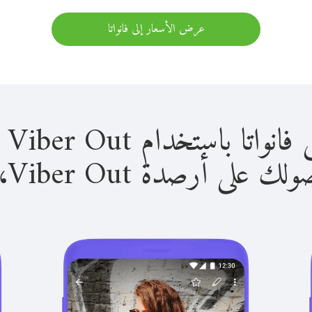
عرض الأسعار إلى فانواتا
باستخدام Viber Out سهل للغاية.
لى أرصدة Viber Out، يمكنك: