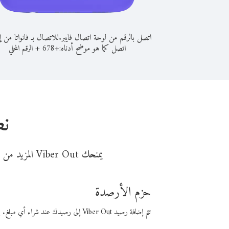
اتصل بالرقم من لوحة اتصال فايبر.
للاتصال بـ فانواتا من إي
اتصل كما هو موضح أدناه:
+
+
678
الرقم المحلي
نص
يمنحك Viber Out المزيد من وقت المكالمة مقابل تكلفة أقل من المال. اختر من أحد خيارات الاتصال المرنة ذات السعر المنخفض:
حزم الأرصدة
تتم إضافة رصيد Viber Out إلى رصيدك عند شراء أي مبلغ. باستخدام رصيدك، يمكنك إجراء مكالمات إلى أي رقم في العالم بأسعار فايبر المنخفضة.