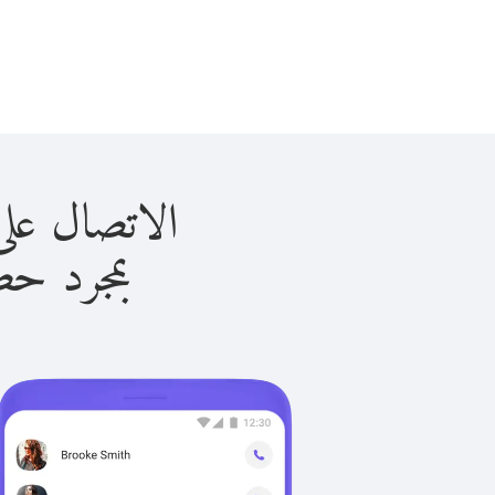
الاتصال على فانواتا 
بمجرد حصولك ع