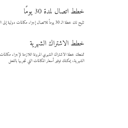
خطط اتصال لمدة 30 يومًا
تتيح لك خطة الـ 30 يوماً للاتصال إجراء مكالمات دولية إلى الوجهة التي تختارها لمدة 30 يوماً بأسعار فايبر المنخفضة.
خطط الاشتراك الشهرية
تمنحك خطة الاشتراك الشهري المرونة اللازمة لإجراء مكالم
الشهرية، يمكنك توفير أسعار المكالمات التي تجريها بالفعل