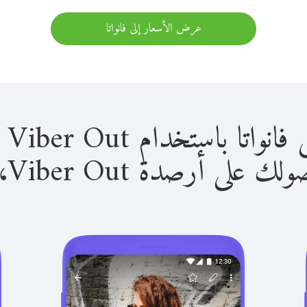
عرض الأسعار إلى فانواتا
باستخدام Viber Out سهل للغاية.
لى أرصدة Viber Out، يمكنك: