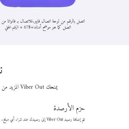
اتصل بالرقم من لوحة اتصال فايبر.
للاتصال بـ فانواتا من 
اتصل كما هو موضح أدناه:
+
+
678
الرقم المحلي
ن
يمنحك Viber Out المزيد من وقت المكالمة مقابل تكلفة أقل من المال. اختر من أحد خيارات الاتصال المرنة ذات السعر المنخفض:
حزم الأرصدة
تتم إضافة رصيد Viber Out إلى رصيدك عند شراء أي مبلغ. باستخدام رصيدك، يمكنك إجراء مكالمات إلى أي رقم في العالم بأسعار فايبر المنخفضة.