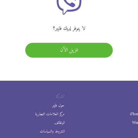
لا يتوفر لديك فايبر؟
تنزيل الآن
الشركة
حول فايبر
iPho
مركز العلامات التجارية
Wi
الوظائف
الشروط والسياسات