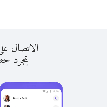
الاتصال على فانواتا 
بمجرد حصولك ع